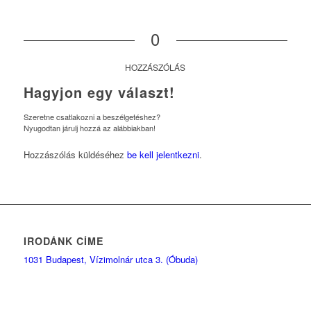
0
HOZZÁSZÓLÁS
Hagyjon egy választ!
Szeretne csatlakozni a beszélgetéshez?
Nyugodtan járulj hozzá az alábbiakban!
Hozzászólás küldéséhez
be kell jelentkezni
.
IRODÁNK CÍME
1031 Budapest, Vízimolnár utca 3. (Óbuda)