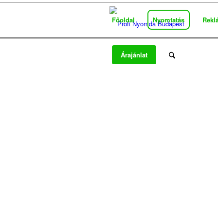
Főoldal
Nyomtatás
Rekl
Árajánlat