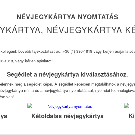
NÉVJEGYKÁRTYA NYOMTATÁS
YKÁRTYA, NÉVJEGYKÁRTYA K
kollégánk bővebb tájékoztatást ad: +36 (1) 336-1818 vagy kérjen árajánlatot 
6-1818, vagy kérjen ajánlatot!
Segédlet a névjegykártya kiválasztásához.
jelennek meg a segédlet képei. A segédlet képeiben megtalálhatók a névjegy
névjegykártya minta és a névjegykártya nyomtatással, nyomdai technológiáva
ése van!
Ajánlatot kérek
tya
Kétoldalas névjegykártya
Ki