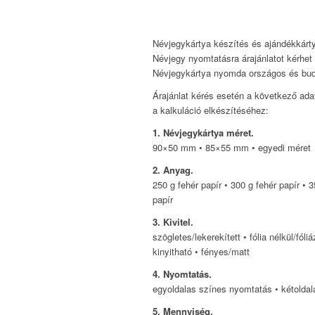
Névjegykártya készítés és ajándékkárty
Névjegy nyomtatásra árajánlatot kérhet 
Névjegykártya nyomda országos és budap
Árajánlat kérés esetén a következő a
a kalkuláció elkészítéséhez:
1. Névjegykártya méret.
90×50 mm • 85×55 mm • egyedi méret
2. Anyag.
250 g fehér papír • 300 g fehér papír • 
papír
3. Kivitel.
szögletes/lekerekített • fólia nélkül/fóli
kinyitható • fényes/matt
4. Nyomtatás.
egyoldalas színes nyomtatás • kétolda
5. Mennyiség.