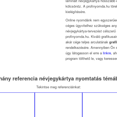
laminált névjegykártya hosszabb 
kölcsönöz. A profinyomda.hu tör
kielégítésére.
Online nyomdánk nem egyszerűen
céges ügyvitelhez szükséges anya
névjegykártya-tervezést célszerű 
profinyomda.hu. Kiváló grafikusa
akár cége teljes arculatának
graf
rendelkezésére. Amennyiben Ön s
úgy látogasson el erre a
linkre
, a
program tölthető le, vagy keress
hány referencia névjegykártya nyomtatás témá
Tekintse meg referenciáinkat: