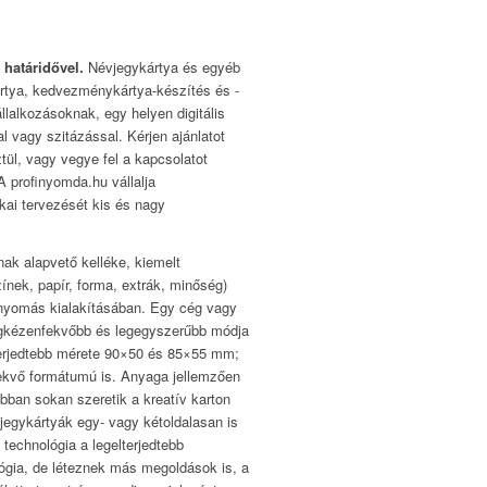
 határidővel.
Névjegykártya és egyéb
ártya, kedvezménykártya-készítés és -
lalkozásoknak, egy helyen digitális
 vagy szitázással. Kérjen ajánlatot
ül, vagy vegye fel a kapcsolatot
A profinyomda.hu vállalja
kai tervezését kis és nagy
ak alapvető kelléke, kiemelt
ínek, papír, forma, extrák, minőség)
enyomás kialakításában. Egy cég vagy
egkézenfekvőbb és legegyszerűbb módja
terjedtebb mérete 90×50 és 85×55 mm;
fekvő formátumú is. Anyaga jellemzően
bban sokan szeretik a kreatív karton
jegykártyák egy- vagy kétoldalasan is
t technológia a legelterjedtebb
ógia, de léteznek más megoldások is, a