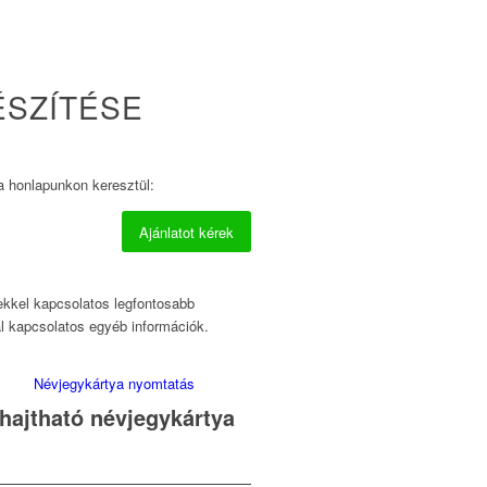
ÉSZÍTÉSE
a honlapunkon keresztül:
Ajánlatot kérek
ekkel kapcsolatos legfontosabb
l kapcsolatos egyéb információk.
Ajánlatot kérek
hajtható névjegykártya