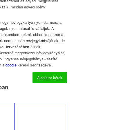
élettartamot és egyedi megjelenést
ekszik minden egyedi igény
 egy névjegykártya nyomda; más, a
gok nyomtatását is vállaljuk. A
szakemberre bízni, ebben is partner a
ink nem csupán névjegykártyájának, de
ikai tervezésében
állnak
zeretné megtervezni névjegykártyáját,
hol ingyenes névjegykártya-készítő
en a
google
kereső segítségével.
Ajánlatot kérek
ban