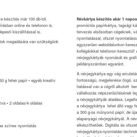
a készítés már 100 db-tól.
Névkártya készítés akár 1 napos
írásban online és telefonon is.
promóciós papírkártya, tagsági k
esti kiszállítással is.
tervezés elsősorban cégeknek, vál
nyomtatással, ofszet nyomtatással
datok megadására van szükségünk
egyszerűen weboldalunkon kereszt
kollégánkkal telefonon keresztül! 
névjegykártyák nyomását és grafi
példányszámban egyaránt.
A névjegykártya egy cég arculatán
fontosságú, megjelenése (logó, sz
350 g fehér papír • egyéb kreatív
hatással van a cégről alkotott b
vállalkozás népszerűsítésének l
a névjegykártyák átadása. Legel
ázva • 2 oldalas/4 oldalas
a névjegykártya lehet álló vagy 
a 300 g-os műnyomó papír, de úja
alapanyagú névjegykártyát. A név
elkészíthetőek. Digitális és ofsze
las színes nyomtatás
névjegykártya-nyomtatási technol