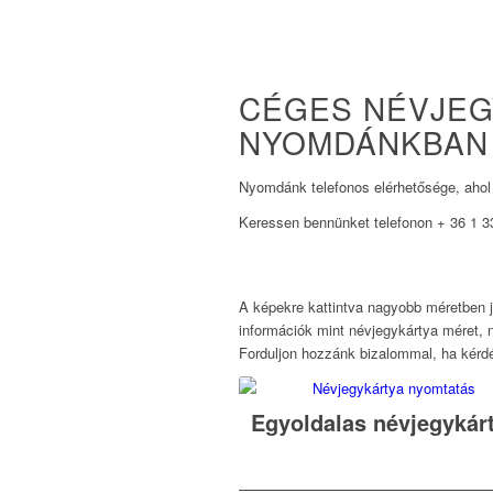
CÉGES NÉVJEG
NYOMDÁNKBAN
Nyomdánk telefonos elérhetősége, ahol 
Keressen bennünket telefonon + 36 1 33
A képekre kattintva nagyobb méretben 
információk mint névjegykártya méret, 
Forduljon hozzánk bizalommal, ha kérd
Ajánlatot kérek
Egyoldalas névjegykár