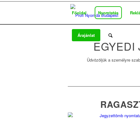
Főoldal
Nyomtatás
Rekl
Árajánlat
EGYEDI
Üdvözöljük a személyre szabo
RAGASZ