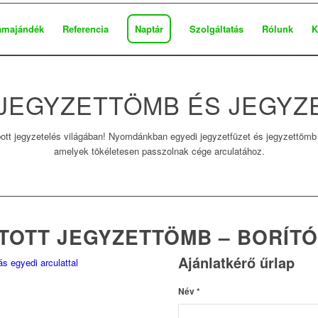
ámajándék
Referencia
Naptár
Szolgáltatás
Rólunk
K
 JEGYZETTÖMB ÉS JEGYZ
tt jegyzetelés világában! Nyomdánkban egyedi jegyzetfüzet és jegyzettömb 
amelyek tökéletesen passzolnak cége arculatához.
TOTT JEGYZETTÖMB – BORÍTÓ
Ajánlatkérő űrlap
Név
*