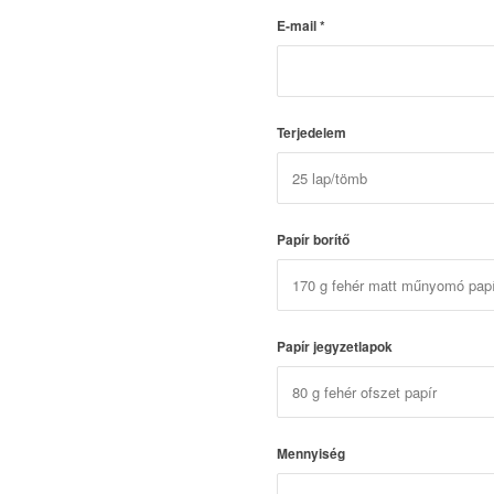
E-mail
*
Terjedelem
Papír borítő
Papír jegyzetlapok
Mennyiség