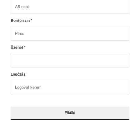
Borító szín
*
Üzenet
*
Logózás