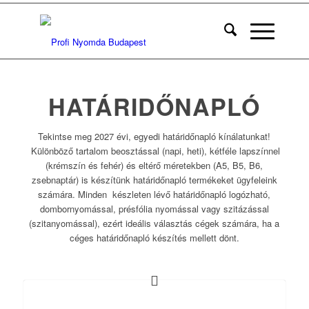
HATÁRIDŐNAPLÓ
Tekintse meg 2027 évi, egyedi határidőnapló kínálatunkat!
Különböző tartalom beosztással (napi, heti), kétféle lapszínnel
(krémszín és fehér) és eltérő méretekben (A5, B5, B6,
zsebnaptár) is készítünk határidőnapló termékeket ügyfeleink
számára. Minden készleten lévő határidőnapló logózható,
dombornyomással, présfólia nyomással vagy szitázással
(szitanyomással), ezért ideális választás cégek számára, ha a
céges határidőnapló készítés mellett dönt.