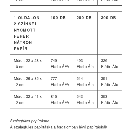
1 OLDALON
100 DB
200 DB
300 DB
2 SZÍNNEL
NYOMOTT
FEHÉR
NÁTRON
PAPÍR
Méret: 22 x 28 x
749
493
326
10 cm
Ft/db+ÁFA
Ft/db+Áfa
Ft/db+Áfa
Méret: 26 x 35 x
777
514
351
12 cm
Ft/db+ÁFA
Ft/db+Áfa
Ft/db+Áfa
Méret: 32 x 41 x
815
543
353
12 cm
Ft/db+ÁFA
Ft/db+Áfa
Ft/db+Áfa
Szalagfüles papírtáska
A szalagfüles papírtáska a forgalomban lévő papírtáskák