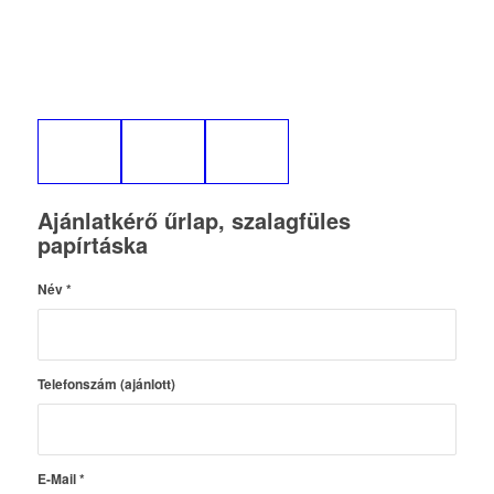
Ajánlatkérő űrlap, szalagfüles
papírtáska
Név
*
Telefonszám (ajánlott)
E-Mail
*