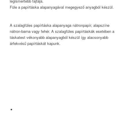
legismertebb fajtája.
Füle a papírtáska alapanyagával megegyező anyagból készül.
A szalagfüles papírtáska alapanyaga nátronpapír, alapszíne
nátron-barna vagy fehér. A szalagfüles papírtáskák esetében a
táskatest vékonyabb alapanyagból készül így alacsonyabb
árfekvésű papírtáskát kapunk.