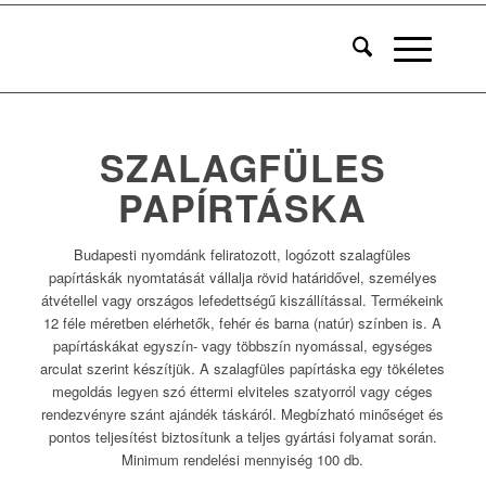
SZALAGFÜLES
PAPÍRTÁSKA
Budapesti nyomdánk feliratozott, logózott szalagfüles
papírtáskák nyomtatását vállalja rövid határidővel, személyes
átvétellel vagy országos lefedettségű kiszállítással. Termékeink
12 féle méretben elérhetők, fehér és barna (natúr) színben is. A
papírtáskákat egyszín- vagy többszín nyomással, egységes
arculat szerint készítjük. A szalagfüles papírtáska egy tökéletes
megoldás legyen szó éttermi elviteles szatyorról vagy céges
rendezvényre szánt ajándék táskáról. Megbízható minőséget és
pontos teljesítést biztosítunk a teljes gyártási folyamat során.
Minimum rendelési mennyiség 100 db.