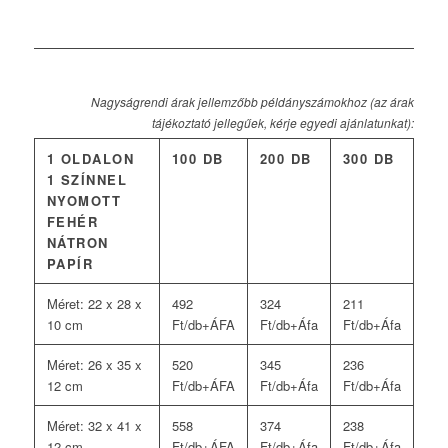
Nagyságrendi árak jellemzőbb példányszámokhoz (az árak
tájékoztató jellegűek, kérje egyedi ajánlatunkat):
1 OLDALON
100 DB
200 DB
300 DB
1 SZÍNNEL
NYOMOTT
FEHÉR
NÁTRON
PAPÍR
Méret: 22 x 28 x
492
324
211
10 cm
Ft/db+ÁFA
Ft/db+Áfa
Ft/db+Áfa
Méret: 26 x 35 x
520
345
236
12 cm
Ft/db+ÁFA
Ft/db+Áfa
Ft/db+Áfa
Méret: 32 x 41 x
558
374
238
12 cm
Ft/db+ÁFA
Ft/db+Áfa
Ft/db+Áfa