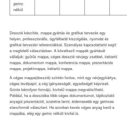
Dosszié készítés, mappa gyártás és grafikai tervezés egy
helyen, professzionális, ügyfélbarát kiszolgálás, nyomdai és
grafikai tervezési referenciákkal. Személyes kapcsolattartó segít
a megfelelő választásban. A következő mappák gyártását
vállaljuk: gyűrűs mappa, céges dosszié névjegy zsebbel, irattartó
mappa, dokumentum mappa, konferencia mappa, prezentációs
mappa, projektmappa, irattartó mappa.
A céges mappa(dosszié) szintén fontos, mint egy névjegykártya,
céges levélpapír, a cég igényességét, egyediségét képviseli.
Szinte bármilyen formájú, kivitelű mappa megvalósítható.
Például, ha a dossziéba több céges dokumentumot, tájékoztató
anyagot prezentációt, szeretne tenni, érdemesebb egy gerinces
stancformát választani. Ha azonban kevés céges anyag kerül a
mappába, elég egy gerinc nélküli kivitel is.