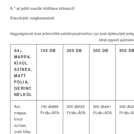
A *-al jelölt mezők kitöltése kötelező!
Köszönjük megkeresését.
Nagyságrendi árak jellemzőbb példányszámokhoz (az árak tájékoztató jelle
kérje egyedi ajánlatun
A4+
100 DB
200 DB
300 DB
500 D
MAPPA,
KÍVÜL
SZÍNES,
MATT
FÓLIA,
GERINC
NÉLKÜL
889
552
441
3
Ft/db+ÁFA
Ft/db+ÁFA
Ft/db+ÁFA
Ft/db+Á