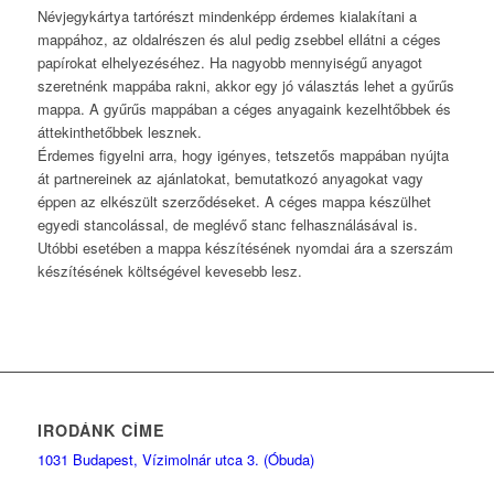
Névjegykártya tartórészt mindenképp érdemes kialakítani a
mappához, az oldalrészen és alul pedig zsebbel ellátni a céges
papírokat elhelyezéséhez. Ha nagyobb mennyiségű anyagot
szeretnénk mappába rakni, akkor egy jó választás lehet a gyűrűs
mappa. A gyűrűs mappában a céges anyagaink kezelhtőbbek és
áttekinthetőbbek lesznek.
Érdemes figyelni arra, hogy igényes, tetszetős mappában nyújta
át partnereinek az ajánlatokat, bemutatkozó anyagokat vagy
éppen az elkészült szerződéseket. A céges mappa készülhet
egyedi stancolással, de meglévő stanc felhasználásával is.
Utóbbi esetében a mappa készítésének nyomdai ára a szerszám
készítésének költségével kevesebb lesz.
IRODÁNK CÍME
1031 Budapest, Vízimolnár utca 3. (Óbuda)